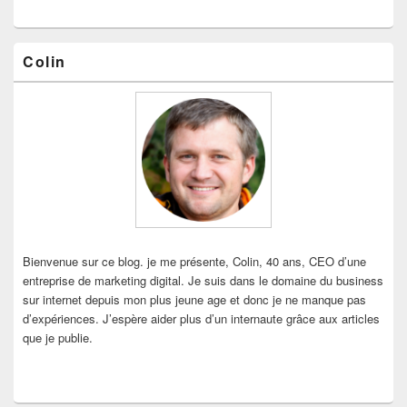
Zone
Colin
principale
de
widget
pour
la
barre
latérale
Bienvenue sur ce blog. je me présente, Colin, 40 ans, CEO d’une
entreprise de marketing digital. Je suis dans le domaine du business
sur internet depuis mon plus jeune age et donc je ne manque pas
d’expériences. J’espère aider plus d’un internaute grâce aux articles
que je publie.